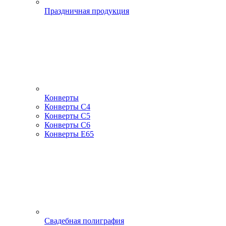
Праздничная продукция
Конверты
Конверты С4
Конверты С5
Конверты С6
Конверты Е65
Свадебная полиграфия