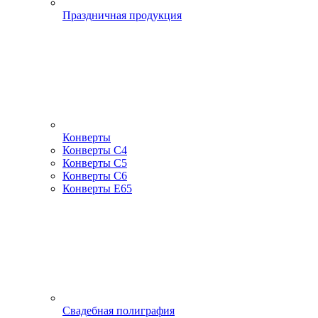
Праздничная продукция
Конверты
Конверты С4
Конверты С5
Конверты С6
Конверты Е65
Свадебная полиграфия