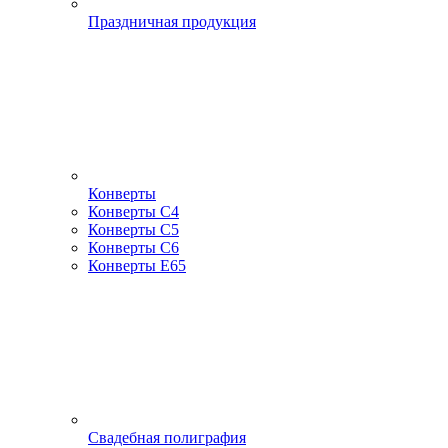
Праздничная продукция
Конверты
Конверты С4
Конверты С5
Конверты С6
Конверты Е65
Свадебная полиграфия