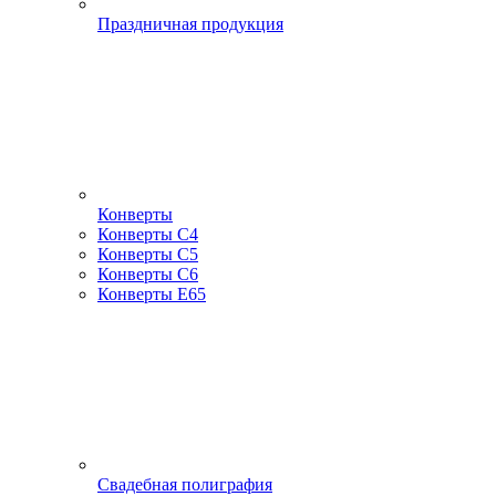
Праздничная продукция
Конверты
Конверты С4
Конверты С5
Конверты С6
Конверты Е65
Свадебная полиграфия