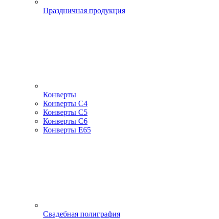
Праздничная продукция
Конверты
Конверты С4
Конверты С5
Конверты С6
Конверты Е65
Свадебная полиграфия