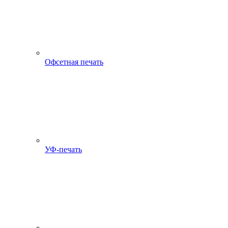
Офсетная печать
УФ-печать