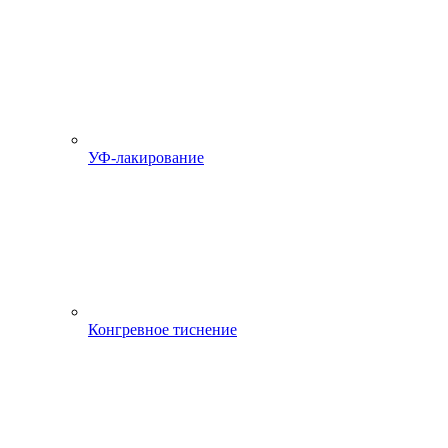
УФ-лакирование
Конгревное тиснение