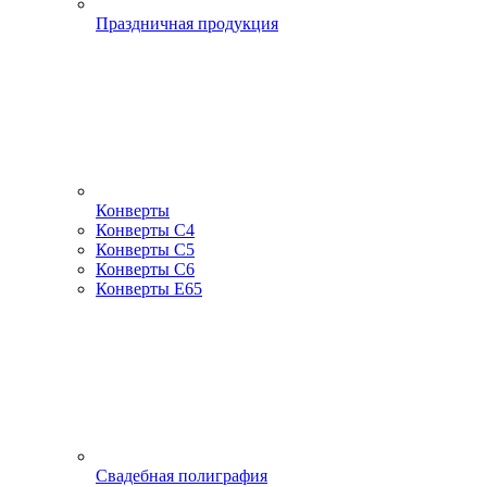
Праздничная продукция
Конверты
Конверты С4
Конверты С5
Конверты С6
Конверты Е65
Свадебная полиграфия