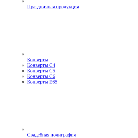
Праздничная продукция
Конверты
Конверты С4
Конверты С5
Конверты С6
Конверты Е65
Свадебная полиграфия