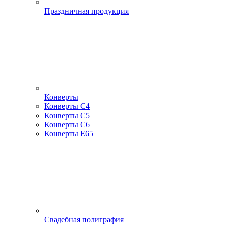
Праздничная продукция
Конверты
Конверты С4
Конверты С5
Конверты С6
Конверты Е65
Свадебная полиграфия