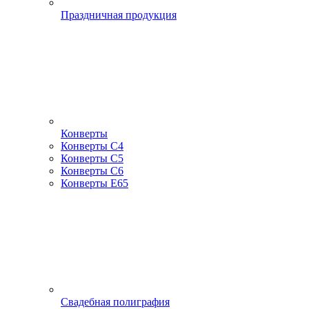
Праздничная продукция
Конверты
Конверты С4
Конверты С5
Конверты С6
Конверты Е65
Свадебная полиграфия