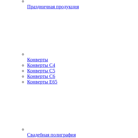
Праздничная продукция
Конверты
Конверты С4
Конверты С5
Конверты С6
Конверты Е65
Свадебная полиграфия