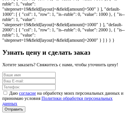
ruble": 1, "value":
"sitepreset=19&field[layout]=&field[amount]=500" } ], "default-
1000": [ { "col": 1, "row": 1, "is--ruble": 0, "value": 1000 }, { "is--
ruble": 1, "value":
"sitepreset=19&field[layout]=&field[amount]=1000" } ], "default-
2000": [ { "col": 1, "row": 1, "is--ruble": 0, "value": 2000 }, { "is--
ruble": 1, "value":
"sitepreset=19&field[layout]=&field[amount]=2000" } ] } } }
Узнать цену и сделать заказ
Хотите заказать? Свяжитесь с нами, чтобы уточнить цену!
Даю
согласие
на обработку моих персональных данных и
принимаю условия
Политики обработки персональных
данных
Отправить