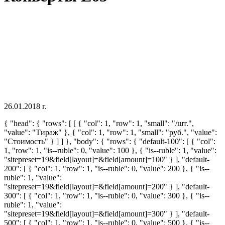
26.01.2018 г.
{ "head": { "rows": [ [ { "col": 1, "row": 1, "small": "/шт.",
"value": "Тираж" }, { "col": 1, "row": 1, "small": "руб.", "value":
"Стоимость" } ] ] }, "body": { "rows": { "default-100": [ { "col":
1, "row": 1, "is--ruble": 0, "value": 100 }, { "is--ruble": 1, "value":
"sitepreset=19&field[layout]=&field[amount]=100" } ], "default-
200": [ { "col": 1, "row": 1, "is--ruble": 0, "value": 200 }, { "is--
ruble": 1, "value":
"sitepreset=19&field[layout]=&field[amount]=200" } ], "default-
300": [ { "col": 1, "row": 1, "is--ruble": 0, "value": 300 }, { "is--
ruble": 1, "value":
"sitepreset=19&field[layout]=&field[amount]=300" } ], "default-
500": [ { "col": 1, "row": 1, "is--ruble": 0, "value": 500 }, { "is--