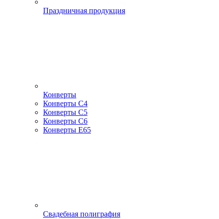
Праздничная продукция
Конверты
Конверты С4
Конверты С5
Конверты С6
Конверты Е65
Свадебная полиграфия