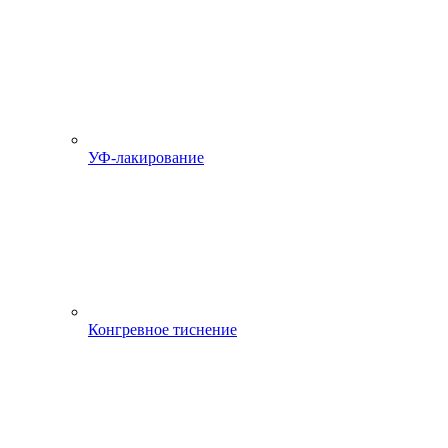
УФ-лакирование
Конгревное тиснение