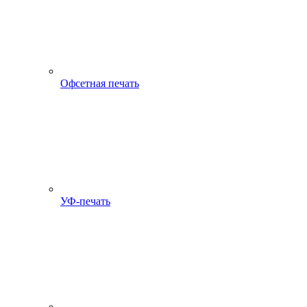
Офсетная печать
УФ-печать