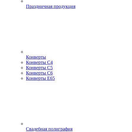
Праздничная продукция
Конверты
Конверты С4
Конверты С5
Конверты С6
Конверты Е65
Свадебная полиграфия