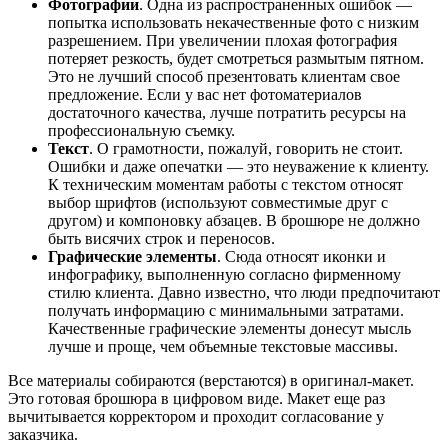
Фотографии
. Одна из распространенных ошибок —
попытка использовать некачественные фото с низким
разрешением. При увеличении плохая фотография
потеряет резкость, будет смотреться размытым пятном.
Это не лучший способ презентовать клиентам свое
предложение. Если у вас нет фотоматериалов
достаточного качества, лучше потратить ресурсы на
профессиональную съемку.
Текст
. О грамотности, пожалуй, говорить не стоит.
Ошибки и даже опечатки — это неуважение к клиенту.
К техническим моментам работы с текстом относят
выбор шрифтов (используют совместимые друг с
другом) и компоновку абзацев. В брошюре не должно
быть висячих строк и переносов.
Графические элементы
. Сюда относят иконки и
инфографику, выполненную согласно фирменному
стилю клиента. Давно известно, что люди предпочитают
получать информацию с минимальными затратами.
Качественные графические элементы донесут мысль
лучше и проще, чем объемные текстовые массивы.
Все материалы собираются (верстаются) в оригинал-макет.
Это готовая брошюра в цифровом виде. Макет еще раз
вычитывается корректором и проходит согласование у
заказчика.