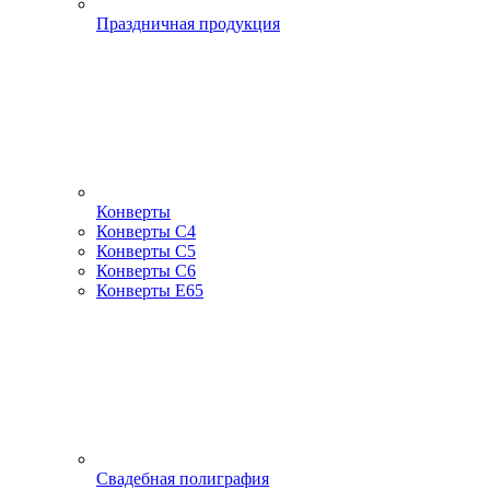
Праздничная продукция
Конверты
Конверты С4
Конверты С5
Конверты С6
Конверты Е65
Свадебная полиграфия