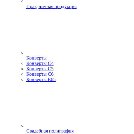
Праздничная продукция
Конверты
Конверты С4
Конверты С5
Конверты С6
Конверты Е65
Свадебная полиграфия