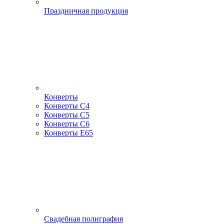
Праздничная продукция
Конверты
Конверты С4
Конверты С5
Конверты С6
Конверты Е65
Свадебная полиграфия