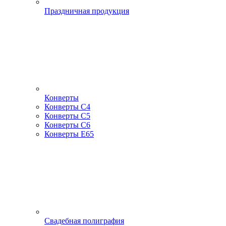
Праздничная продукция
Конверты
Конверты С4
Конверты С5
Конверты С6
Конверты Е65
Свадебная полиграфия