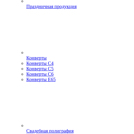
Праздничная продукция
Конверты
Конверты С4
Конверты С5
Конверты С6
Конверты Е65
Свадебная полиграфия