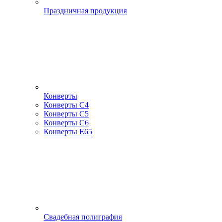
Праздничная продукция
Конверты
Конверты С4
Конверты С5
Конверты С6
Конверты Е65
Свадебная полиграфия