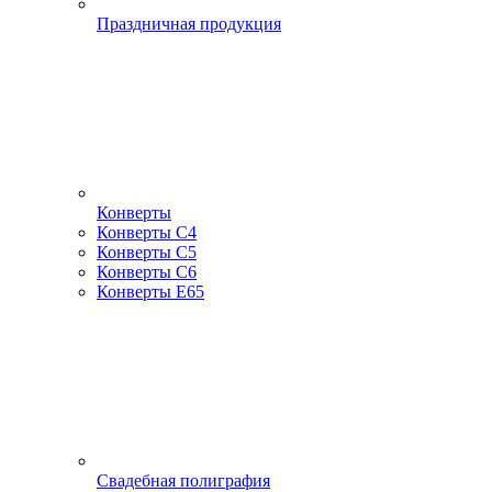
Праздничная продукция
Конверты
Конверты С4
Конверты С5
Конверты С6
Конверты Е65
Свадебная полиграфия