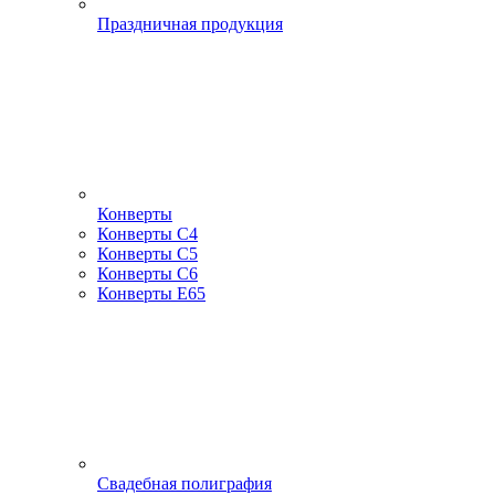
Праздничная продукция
Конверты
Конверты С4
Конверты С5
Конверты С6
Конверты Е65
Свадебная полиграфия