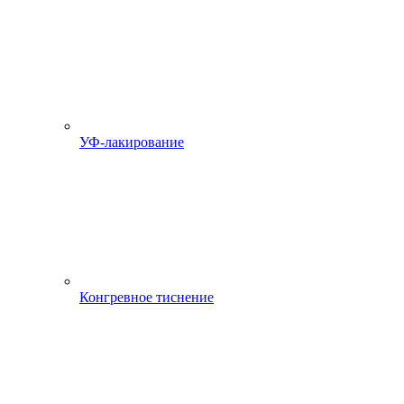
УФ-лакирование
Конгревное тиснение