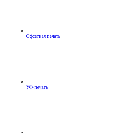
Офсетная печать
УФ-печать