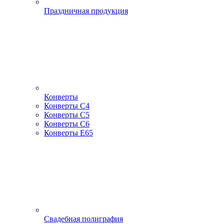
Праздничная продукция
Конверты
Конверты С4
Конверты С5
Конверты С6
Конверты Е65
Свадебная полиграфия