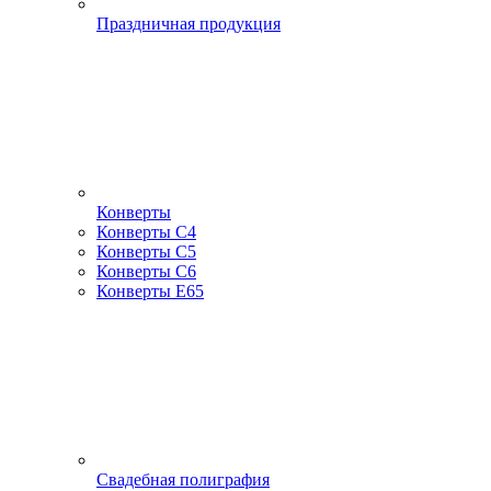
Праздничная продукция
Конверты
Конверты С4
Конверты С5
Конверты С6
Конверты Е65
Свадебная полиграфия