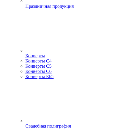
Праздничная продукция
Конверты
Конверты С4
Конверты С5
Конверты С6
Конверты Е65
Свадебная полиграфия