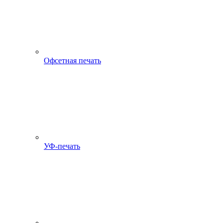
Офсетная печать
УФ-печать