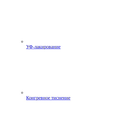
УФ-лакирование
Конгревное тиснение