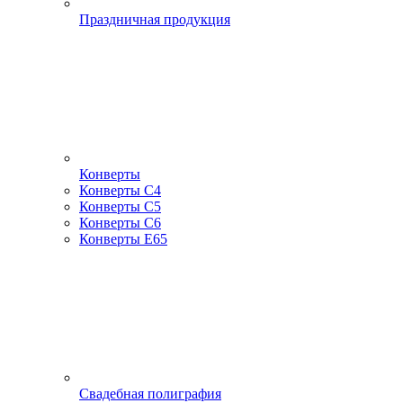
Праздничная продукция
Конверты
Конверты С4
Конверты С5
Конверты С6
Конверты Е65
Свадебная полиграфия