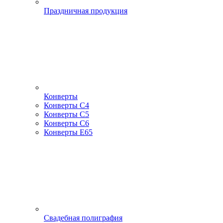
Праздничная продукция
Конверты
Конверты С4
Конверты С5
Конверты С6
Конверты Е65
Свадебная полиграфия