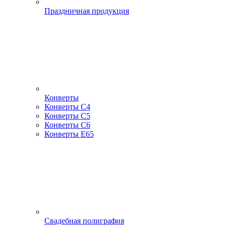
Праздничная продукция
Конверты
Конверты С4
Конверты С5
Конверты С6
Конверты Е65
Свадебная полиграфия