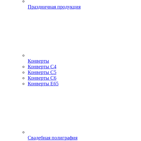
Праздничная продукция
Конверты
Конверты С4
Конверты С5
Конверты С6
Конверты Е65
Свадебная полиграфия