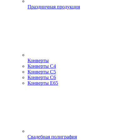
Праздничная продукция
Конверты
Конверты С4
Конверты С5
Конверты С6
Конверты Е65
Свадебная полиграфия