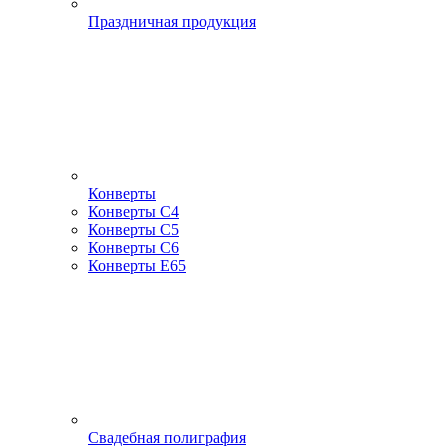
Праздничная продукция
Конверты
Конверты С4
Конверты С5
Конверты С6
Конверты Е65
Свадебная полиграфия