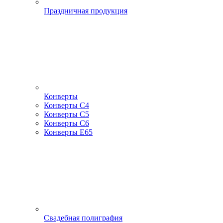
Праздничная продукция
Конверты
Конверты С4
Конверты С5
Конверты С6
Конверты Е65
Свадебная полиграфия