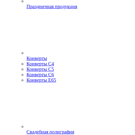
Праздничная продукция
Конверты
Конверты С4
Конверты С5
Конверты С6
Конверты Е65
Свадебная полиграфия