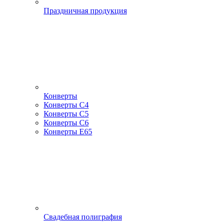
Праздничная продукция
Конверты
Конверты С4
Конверты С5
Конверты С6
Конверты Е65
Свадебная полиграфия