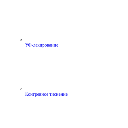
УФ-лакирование
Конгревное тиснение