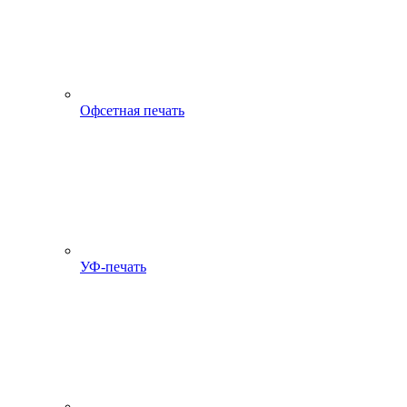
Офсетная печать
УФ-печать