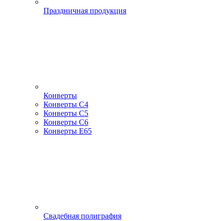
Праздничная продукция
Конверты
Конверты С4
Конверты С5
Конверты С6
Конверты Е65
Свадебная полиграфия