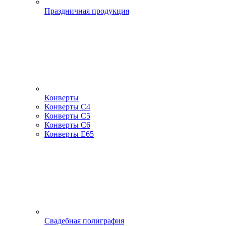
Праздничная продукция
Конверты
Конверты С4
Конверты С5
Конверты С6
Конверты Е65
Свадебная полиграфия