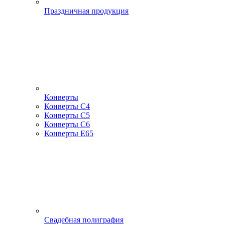
Праздничная продукция
Конверты
Конверты С4
Конверты С5
Конверты С6
Конверты Е65
Свадебная полиграфия