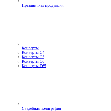
Праздничная продукция
Конверты
Конверты С4
Конверты С5
Конверты С6
Конверты Е65
Свадебная полиграфия