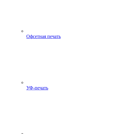
Офсетная печать
УФ-печать