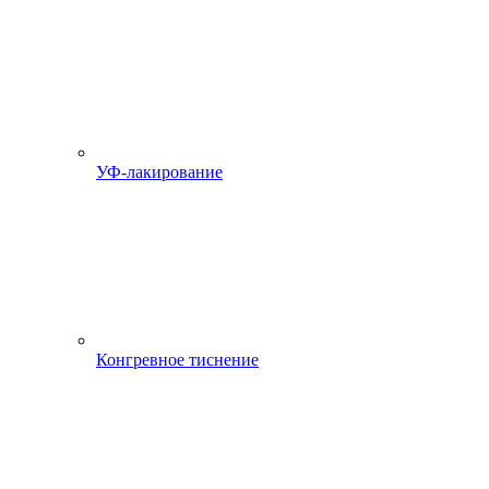
УФ-лакирование
Конгревное тиснение