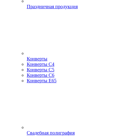
Праздничная продукция
Конверты
Конверты С4
Конверты С5
Конверты С6
Конверты Е65
Свадебная полиграфия