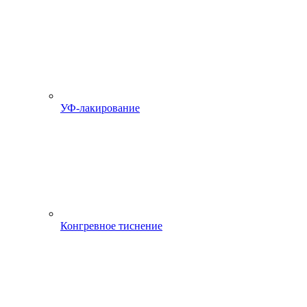
УФ-лакирование
Конгревное тиснение