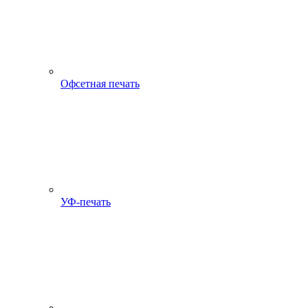
Офсетная печать
УФ-печать