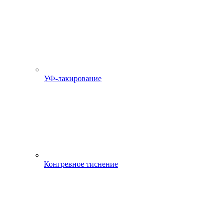
УФ-лакирование
Конгревное тиснение