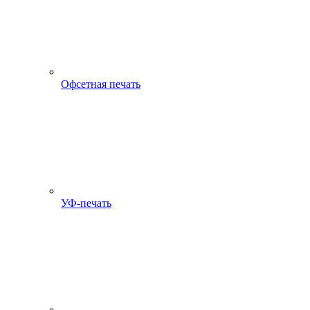
Офсетная печать
УФ-печать