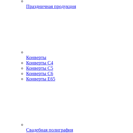
Праздничная продукция
Конверты
Конверты С4
Конверты С5
Конверты С6
Конверты Е65
Свадебная полиграфия