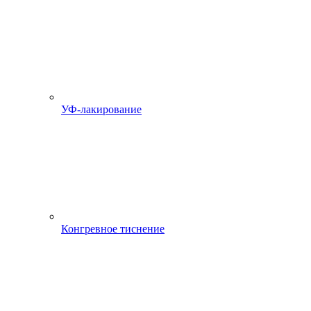
УФ-лакирование
Конгревное тиснение