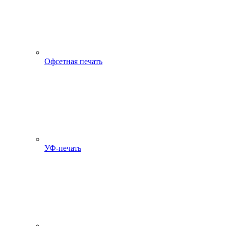
Офсетная печать
УФ-печать