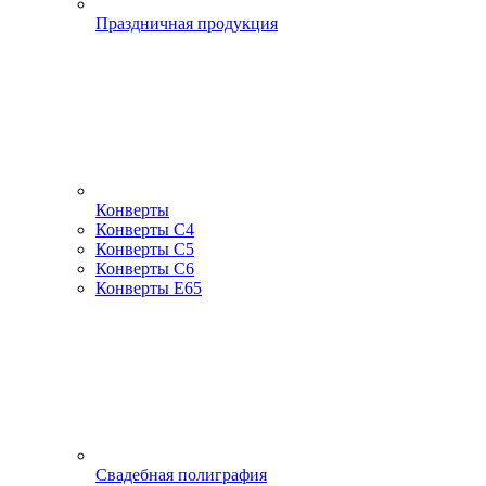
Праздничная продукция
Конверты
Конверты С4
Конверты С5
Конверты С6
Конверты Е65
Свадебная полиграфия