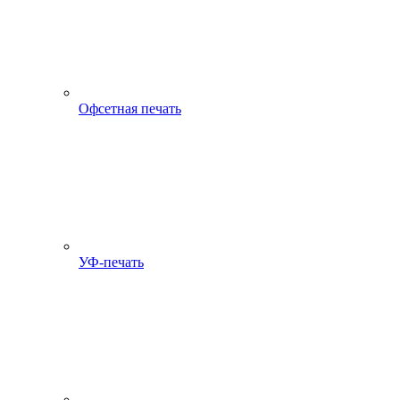
Офсетная печать
УФ-печать