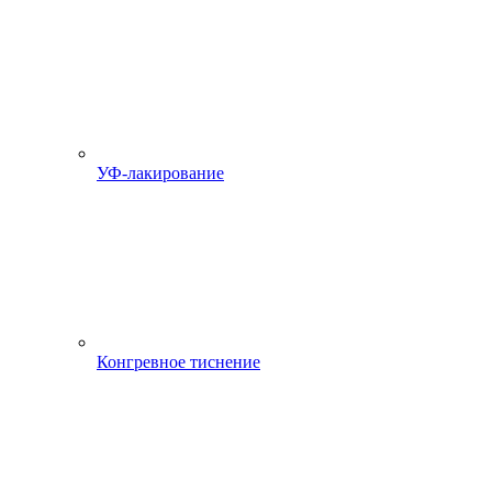
УФ-лакирование
Конгревное тиснение