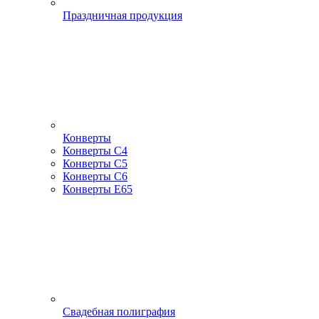
Праздничная продукция
Конверты
Конверты С4
Конверты С5
Конверты С6
Конверты Е65
Свадебная полиграфия